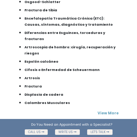
Osgood-Schlatter
Fractura de tibia
Encefalopatía Traumática Crónica (ETC):
Causas, síntomas, diagnóstico y tratamiento
Diferencias entre Esguinces, torceduras y
fracturas
Artroscopia de hombro: cirugía, recuperación y
riesgos
Espolón calcáneo
Cifosis o Enfermedad de Scheuermann
Artrosis
Fractura
Displasia de cadera
Calambres Musculares
View More
Do You Need an Appointment with a Specialist?
CALL US
WRITE US
LET'S TALK