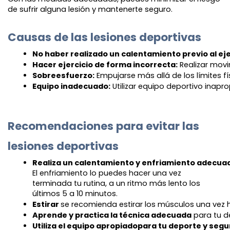
de sufrir alguna lesión y mantenerte seguro.
Causas de las lesiones deportivas
No haber realizado un calentamiento previo al eje
Hacer ejercicio de forma incorrecta:
 Realizar mov
Sobreesfuerzo:
 Empujarse más allá de los límites f
Equipo inadecuado:
 Utilizar equipo deportivo inap
Recomendaciones para evitar las
lesiones deportivas
Realiza un calentamiento y enfriamiento adecua
El enfriamiento lo puedes hacer una vez
terminada tu rutina, a un ritmo más lento los
últimos 5 a 10 minutos.
Estirar 
se recomienda estirar los músculos una vez h
Aprende y practica la técnica adecuada
 para tu d
Utiliza el equipo apropiado
para tu deporte y segu