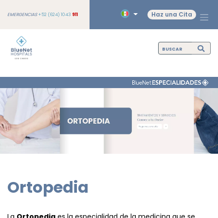
Haz una Cita
EMERGENCIAS
+52 (624) 1043
911
Ortopedia
La
Ortopedia
es la especialidad de la medicina que se