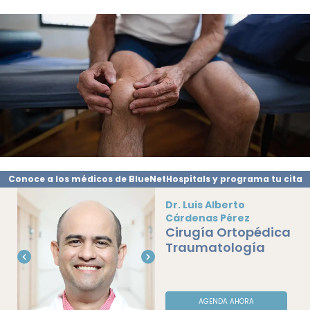
Conoce a los médicos de BlueNetHospitals y programa tu cita
Dr. Luis Alberto
Cárdenas Pérez
Cirugía Ortopédica
Traumatología
AGENDA AHORA