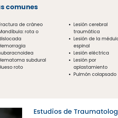
ás comunes
Fractura de cráneo
Lesión cerebral
Mandíbula: rota o
traumática
dislocada
Lesión de la médul
Hemorragia
espinal
subaracnoidea
Lesión eléctrica
Hematoma subdural
Lesión por
Hueso roto
aplastamiento
Pulmón colapsado
Estudios de Traumatolog