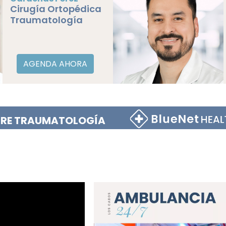
pédica
ía
ORA
BRE TRAUMATOLOGÍA