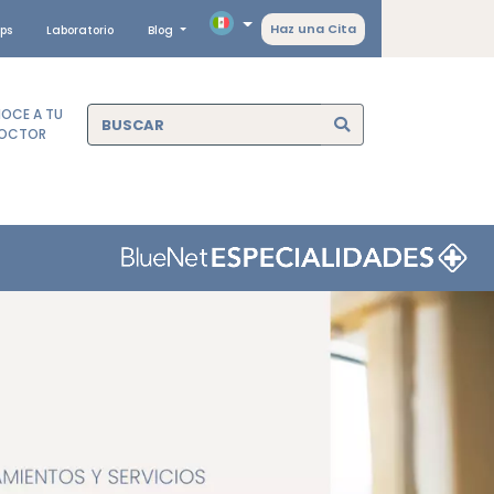
Haz una Cita
ps
Laboratorio
Blog
OCE A TU
OCTOR