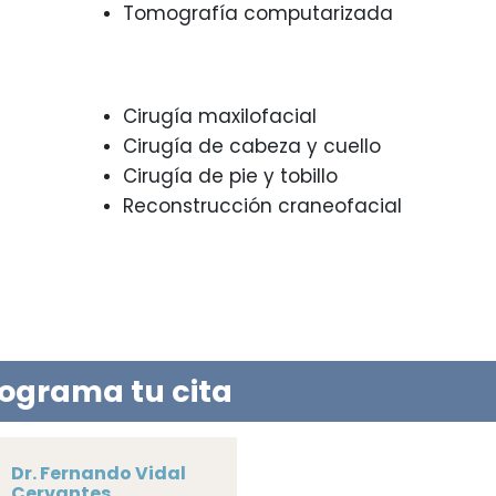
Tomografía computarizada
Cirugía maxilofacial
Cirugía de cabeza y cuello
Cirugía de pie y tobillo
Reconstrucción craneofacial
rograma tu cita
Dr. Luis Javier
AGENDA AHORA
Garza Gutiérrez