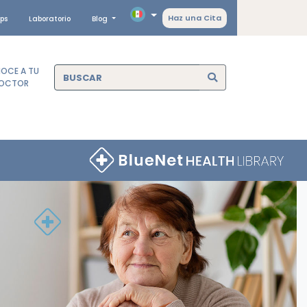
Haz una Cita
ps
Laboratorio
Blog
OCE A TU
OCTOR