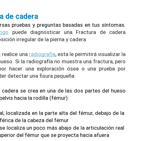
ra de cadera
versas pruebas y preguntas basadas en tus síntomas. 
ogo
 puede diagnosticar una Fractura de cadera 
ición irregular de la pierna y cadera.
o
 realice una 
radiografía
, esta le permitirá visualizar la 
hueso. Si la radiografía no muestra una fractura, pero 
el dolor persiste, se optará por hacer una exploración ósea o una prueba por 
der detectar una fisura pequeña.
e cadera se crea en una de las dos partes del hueso 
elvis hacia la rodilla (fémur):
l, localizada en la parte alta del fémur, debajo de la 
sférica de la cabeza del fémur
se localiza un poco más abajo de la articulación real 
superior del fémur que se proyecta hacia afuera