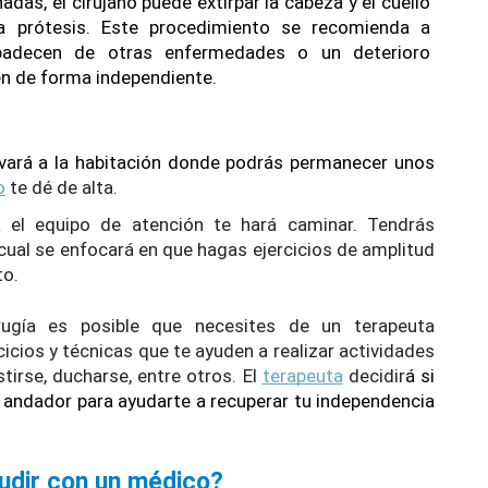
as, el cirujano puede extirpar la cabeza y el cuello 
a prótesis. Este procedimiento se recomienda a 
padecen de otras enfermedades o un deterioro 
ven de forma independiente.
evará a la habitación donde podrás permanecer unos 
o
 te dé de alta.  
 el equipo de atención te hará caminar. Tendrás 
l cual se enfocará en que hagas ejercicios de amplitud 
o. 
ugía es posible que necesites de un terapeuta 
icios y técnicas que te ayuden a realizar actividades 
stirse, ducharse, entre otros. El 
terapeuta
 decidir
á si 
o andador para ayudarte a recuperar tu independencia 
udir con un médico?