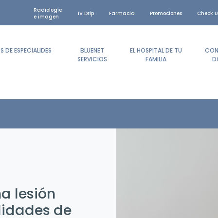
Radiología
IV Drip
Farmacia
Promociones
Check U
e imagen
 DE ESPECIALIDES
BLUENET
EL HOSPITAL DE TU
CON
SERVICIOS
FAMILIA
D
a lesión
ilidades de