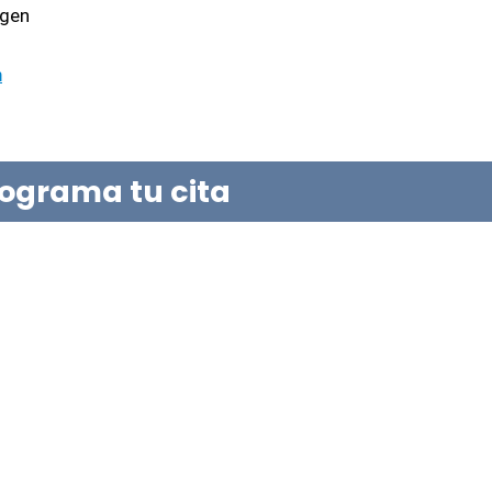
gen 
m
rograma tu cita