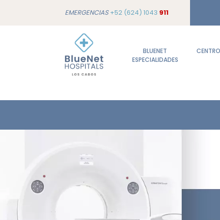
EMERGENCIAS
+52 (624) 1043
911
BLUENET
CENTROS
ESPECIALIDADES