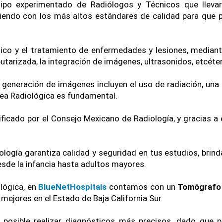
uipo experimentado de Radiólogos y Técnicos que lleva
iendo con los más altos estándares de calidad para que p
stico y el tratamiento de enfermedades y lesiones, median
tarizada, la integración de imágenes, ultrasonidos, etcéter
 generación de imágenes incluyen el uso de radiación, una
rea Radiológica es fundamental.
icado por el Consejo Mexicano de Radiología, y gracias a el
nología garantiza calidad y seguridad en tus estudios, brin
esde la infancia hasta adultos mayores.
lógica, en 
BlueNetHospitals 
contamos con un 
Tomógrafo
mejores en el Estado de Baja California Sur.
posible realizar diagnósticos más precisos, dado que p