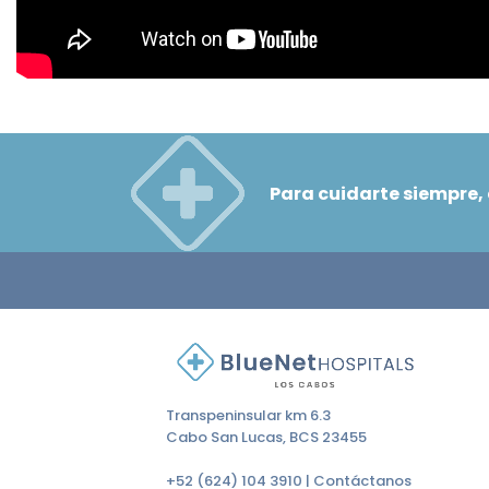
Para cuidarte siempre,
Transpeninsular km 6.3
Cabo San Lucas, BCS 23455
+52 (624) 104 3910 |
Contáctanos