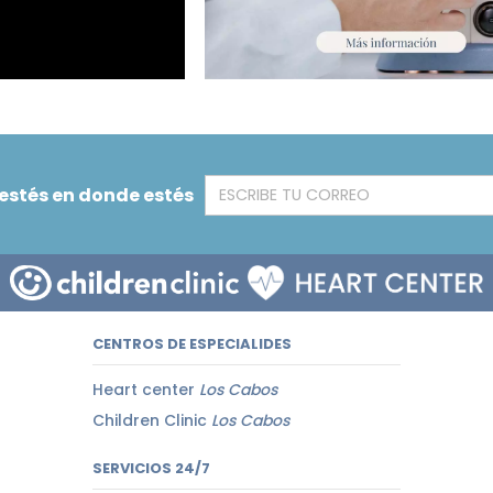
 estés en donde estés
CENTROS DE ESPECIALIDES
Heart center
Los Cabos
Children Clinic
Los Cabos
SERVICIOS 24/7