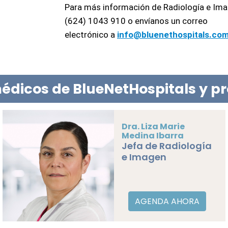
Para más información de Radiología e Ima
(624) 1043 910 o envíanos un correo 
electrónico a 
i
nfo@bluenethospitals.co
édicos de BlueNetHospitals y p
Dra. Liza Marie
Medina Ibarra
Jefa de Radiología
e Imagen
AGENDA AHORA