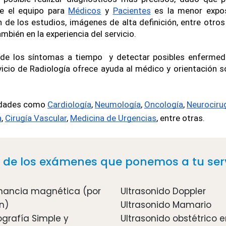
e el equipo para 
Médicos
 y 
Pacientes
 es la menor expos
 de los estudios, imágenes de alta definición, entre otros
mbién en la experiencia del servicio.
 de los síntomas a tiempo  y detectar posibles enfermed
vicio de Radiología ofrece ayuda al médico y orientación 
idades como 
Cardiología
, 
Neumología
, 
Oncología
, 
Neurociru
a
, 
Cirugía Vascular
, 
Medicina de Urgencias
, entre otras.
 de los exámenes que ponemos a tu serv
nancia magnética (por 
Ultrasonido Doppler
n)
Ultrasonido Mamario
rafía Simple y 
Ultrasonido obstétrico e