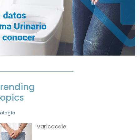
rending
opics
rología
Varicocele