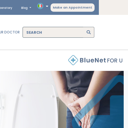
Make an Appointment
boratory
Blog
OUR DOCTOR