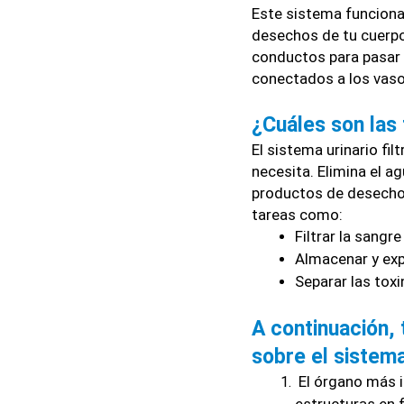
Este sistema funciona 
desechos de tu cuerpo a
conductos para pasar
conectados a los vaso
¿Cuáles son las 
El sistema urinario fil
necesita. Elimina el agu
productos de desecho. 
tareas como:
Filtrar la sangre
Almacenar y expu
Separar las toxi
A continuación,
sobre el sistema
 El órgano más i
estructuras en f