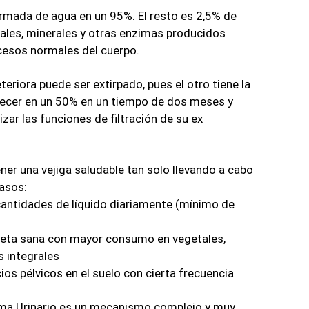
ormada de agua en un 95%. El resto es 2,5% de 
sales, minerales y otras enzimas producidos 
cesos normales del cuerpo. 
eteriora puede ser extirpado, pues el otro tiene la 
ecer en un 50% en un tiempo de dos meses y 
zar las funciones de filtración de su ex 
er una vejiga saludable tan solo llevando a cabo 
asos: 
antidades de líquido diariamente (mínimo de 
eta sana con mayor consumo en vegetales, 
s integrales 
cios pélvicos en el suelo con cierta frecuencia 
ma Urinario es un mecanismo complejo y muy 