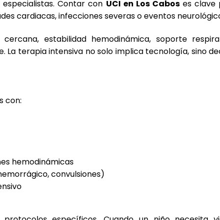
 especialistas. Contar con
UCI en Los Cabos
es clave 
des cardiacas, infecciones severas o eventos neurológic
 cercana, estabilidad hemodinámica, soporte respira
e. La terapia intensiva no solo implica tecnología, sino d
s con:
nes hemodinámicas
hemorrágico, convulsiones)
ensivo
e protocolos específicos. Cuando un niño necesita vi