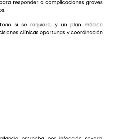
para responder a complicaciones graves
os.
torio si se requiere, y un plan médico
ecisiones clínicas oportunas y coordinación
gilancia estrecha por infección severa,