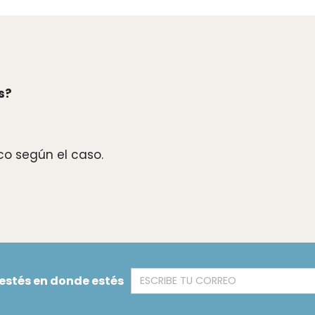
s?
ico según el caso.
 estés en donde estés