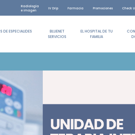
Radiología
IV Drip
Farmacia
Promociones
Check U
e imagen
 DE ESPECIALIDES
BLUENET
EL HOSPITAL DE TU
CON
SERVICIOS
FAMILIA
D