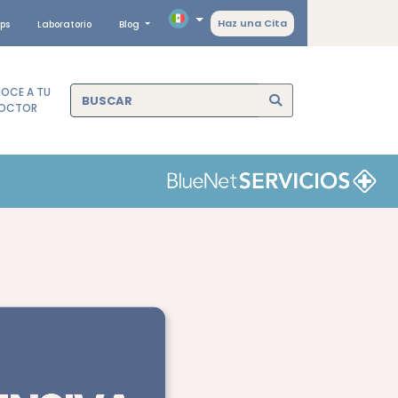
Haz una Cita
ps
Laboratorio
Blog
OCE A TU
OCTOR