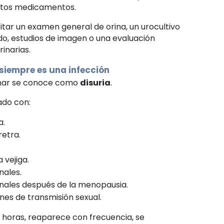
stos medicamentos.
citar un examen general de orina, un urocultivo
do, estudios de imagen o una evaluación
rinarias.
 siempre es una infección
rinar se conoce como
disuria
.
ado con:
a.
retra.
 vejiga.
nales.
ales después de la menopausia.
nes de transmisión sexual.
as horas, reaparece con frecuencia, se