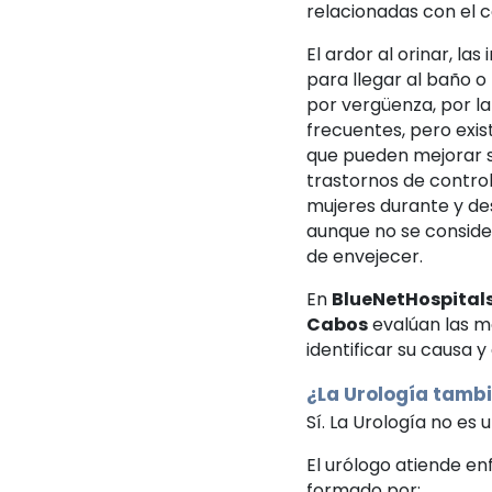
relacionadas con el co
El ardor al orinar, la
para llegar al baño o
por vergüenza, por la
frecuentes, pero exis
que pueden mejorar si
trastornos de contro
mujeres durante y de
aunque no se conside
de envejecer.
En
BlueNetHospital
Cabos
evalúan las m
identificar su causa 
¿La Urología tambi
Sí. La Urología no es 
El urólogo atiende en
formado por: