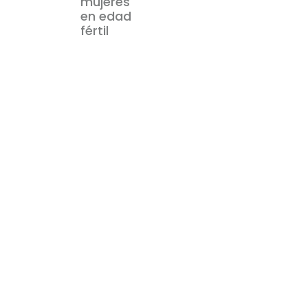
mujeres
en edad
fértil