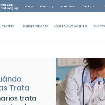
Radiology
IV Drip
Pharmacy
Promotions
Check Ups
La
and imaging
L CENTERS
BLUENET SERVICES
YOUR FAMILY'S HOSPITAL
FIND Y
Cuándo
as Trata
arios trata