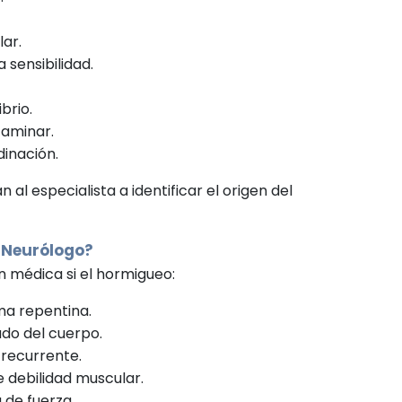
lar.
 sensibilidad.
ibrio.
caminar.
dinación.
al especialista a identificar el origen del
l
Neurólogo
?
ón médica si el hormigueo:
a repentina.
ado del cuerpo.
 recurrente.
debilidad muscular.
 de fuerza.