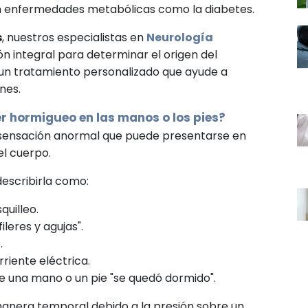
n enfermedades metabólicas como la diabetes.
s
, nuestros especialistas en
Neurología
ón integral para determinar el origen del
un tratamiento personalizado que ayude a
nes.
er hormigueo en las manos o los pies?
 sensación anormal que puede presentarse en
el cuerpo.
describirla como:
quilleo.
ileres y agujas".
.
riente eléctrica.
e una mano o un pie "se quedó dormido".
anera temporal debido a la presión sobre un