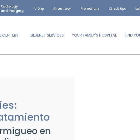
Radiology
IV Drip
Pharmacy
Promotions
Check Ups
La
and imaging
L CENTERS
BLUENET SERVICES
YOUR FAMILY'S HOSPITAL
FIND Y
ies:
ratamiento
ormigueo en