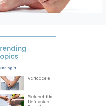
rending
opics
eurología
Varicocele
Pielonefritis
(Infección