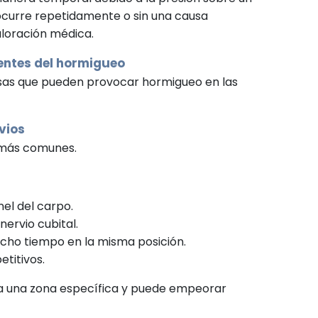
ocurre repetidamente o sin una causa
aloración médica.
ntes del hormigueo
usas que pueden provocar hormigueo en las
vios
 más comunes.
el del carpo.
ervio cubital.
ho tiempo en la misma posición.
titivos.
 una zona específica y puede empeorar