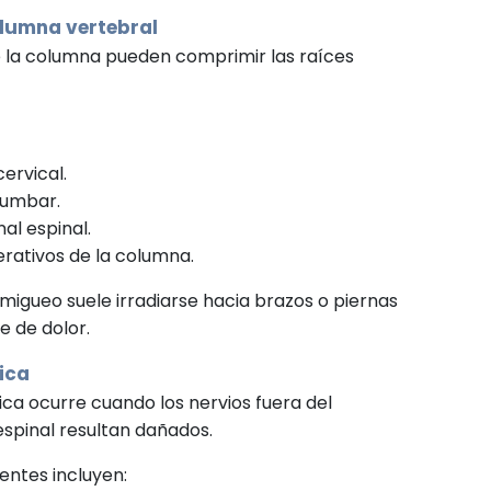
olumna vertebral
 la columna pueden comprimir las raíces
cervical.
lumbar.
nal espinal.
ativos de la columna.
rmigueo suele irradiarse hacia brazos o piernas
 de dolor.
ica
ica ocurre cuando los nervios fuera del
espinal resultan dañados.
entes incluyen: