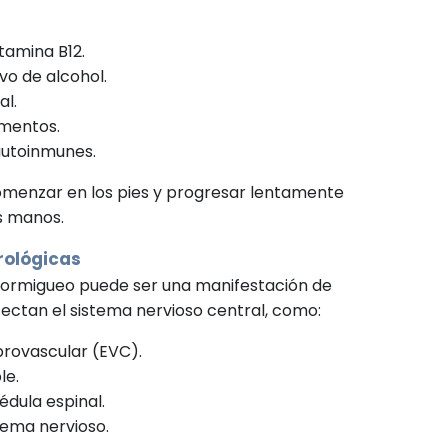
itamina B12.
o de alcohol.
al.
mentos.
utoinmunes.
omenzar en los pies y progresar lentamente
as manos.
rológicas
 hormigueo puede ser una manifestación de
ctan el sistema nervioso central, como:
rovascular (EVC).
le.
édula espinal.
tema nervioso.