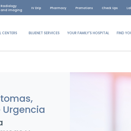
Radiology
IV Drip
Pharmacy
Promotions
Check Ups
La
and imaging
L CENTERS
BLUENET SERVICES
YOUR FAMILY'S HOSPITAL
FIND Y
ntomas,
 Urgencia
a