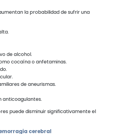
aumentan la probabilidad de sufrir una
:
alta.
o de alcohol.
como cocaína o anfetaminas.
do.
cular.
miliares de aneurismas.
 anticoagulantes.
res puede disminuir significativamente el
emorragia cerebral