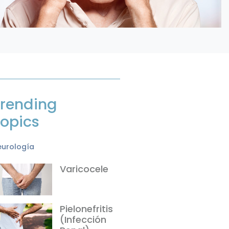
rending
opics
eurología
Varicocele
Pielonefritis
(Infección