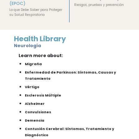
(EPOC)
Riesgos, pruebas y prevención
Lo que Debe Saber para Proteger
su Salud Respiratoria
Health Library
Neurología
Learn more about:
Migraña
Enfermedad de Parkinson: Síntomas, Causas y
Tratamiento
Vértigo
Esclerosis Múltiple
Alzheimer
Convulsiones
Demencia
Contusión Cerebral: Síntomas, Tratamiento y
Diagnóstico