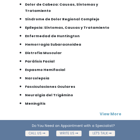
Dolor de Cabeza: Causas, Síntomas y
Tratamiento
Síndrome de Dolor Regional Complejo
Epilepsia: Síntomas, Causas y Tratamiento
Enfermedad de Huntington
Hemorragia Subaracnoidea
Distrofia Muscular
Parálisis Facial
Espasmo Hemifacial
Narcolepsia
Fasciculaciones Oculares
Neuralgia del Trigémino
Meningitis
View More
Do You Need an Appointment with a Specialist?
CALL US
WRITE US
LET'S TALK