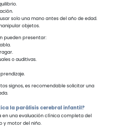
ilibrio.
ación.
 usar solo una mano antes del año de edad.
manipular objetos.
én pueden presentar:
abla.
tragar.
ales o auditivas.
aprendizaje.
tos signos, es recomendable solicitar una
ada.
a la parálisis cerebral infantil?
a en una evaluación clínica completa del
o y motor del niño.