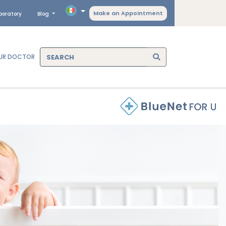
Make an Appointment
boratory
Blog
OUR DOCTOR