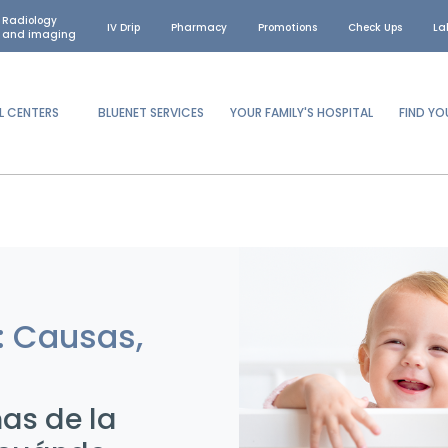
Radiology
IV Drip
Pharmacy
Promotions
Check Ups
La
and imaging
L CENTERS
BLUENET SERVICES
YOUR FAMILY'S HOSPITAL
FIND Y
l: Causas,
as de la