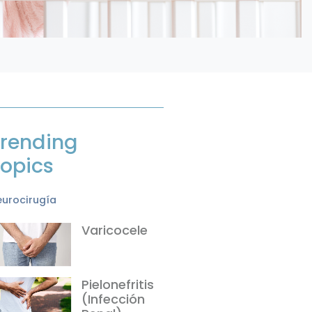
rending
opics
eurocirugía
Varicocele
Pielonefritis
(Infección