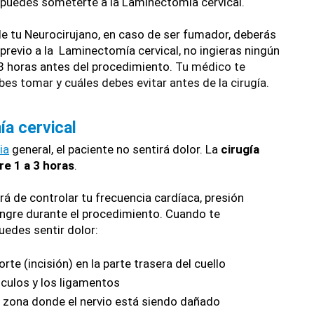
 puedes someterte a la Laminectomía cervical.
e tu Neurocirujano, en caso de ser fumador, deberás 
 previo a la  Laminectomía cervical, no ingieras ningún 
8 horas antes del procedimiento. 
Tu médico te 
bes tomar y cuáles debes evitar antes de la cirugía.
ía cervical
ia
 general, el paciente no sentirá dolor. La 
cirugía 
e 1 a 3 horas
.
rá de controlar tu frecuencia cardíaca, presión 
sangre durante el procedimiento. Cuando te 
uedes sentir dolor:
orte (incisión) en la parte trasera del cuello
úsculos y los ligamentos
la zona donde el nervio está siendo dañado 