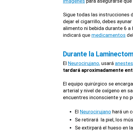
imágenes
 para asegurarse que
Sigue todas las instrucciones d
dejar el cigarrillo, debes ayunar
alimento ni bebida durante 6 a 
indicará que 
medicamentos
 de
Durante la Laminectom
El 
Neurocirujano
,
 usará 
anestes
tardará aproximadamente entr
El equipo quirúrgico se encarga
arterial y nivel de oxígeno en 
encuentres inconsciente y no p
El 
Neurocirujano
 hará un c
Se retirará  la piel, los m
Se extirpará el hueso en 