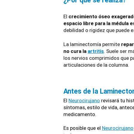
¿Por qué se realiza?
El 
crecimiento óseo exagerad
espacio libre para la médula e
debilidad o rigidez que puede e
La laminectomía permite 
repar
no cura la 
artritis
. Suele ser m
los nervios comprimidos que par
articulaciones de la columna.
Antes de la Laminecto
El 
Neurocirujano
 revisará tu hi
síntomas, estilo de vida, ante
medicamento.
Es posible que el 
Neurocirujano