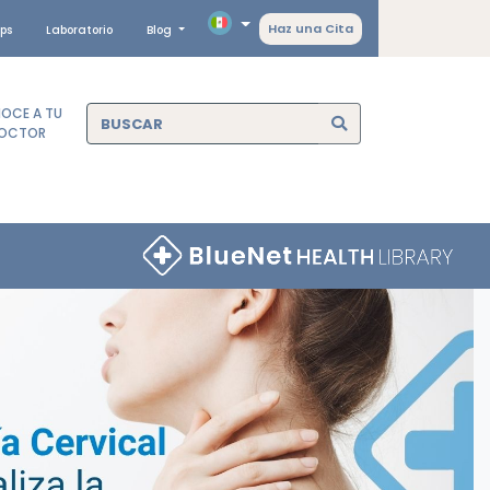
Haz una Cita
ps
Laboratorio
Blog
OCE A TU
OCTOR