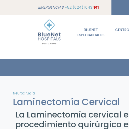
EMERGENCIAS
+52 (624) 1043
911
BLUENET
CENTROS
ESPECIALIDADES
Neurocirugía
Laminectomía Cervical
La Laminectomía cervical e
procedimiento quirúrgico en