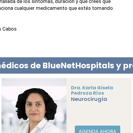
allada de los síntomas, duración y qué crees que 
ciona cualquier medicamento que estés tomando. 
os Cabos
édicos de BlueNetHospitals y p
Dra. Karla Gisela
Pedroza Ríos
Neurocirugía
AGENDA AHORA