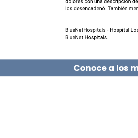
dolores con una descripción det
los desencadenó. También men
BlueNetHospitals - Hospital L
BlueNet Hospitals.
Conoce a los m