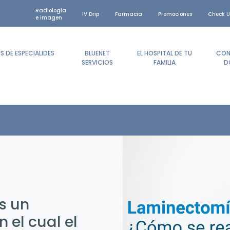
Radiología
IV Drip
Farmacia
Promociones
Check U
e imagen
 DE ESPECIALIDES
BLUENET
EL HOSPITAL DE TU
CON
SERVICIOS
FAMILIA
D
s un
 el cual el