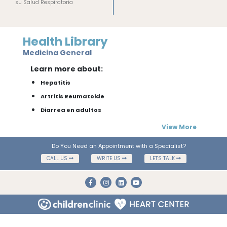
su Salud Respiratoria
Health Library
Medicina General
Learn more about:
Hepatitis
Artritis Reumatoide
Diarrea en adultos
View More
Do You Need an Appointment with a Specialist?
CALL US
WRITE US
LET'S TALK