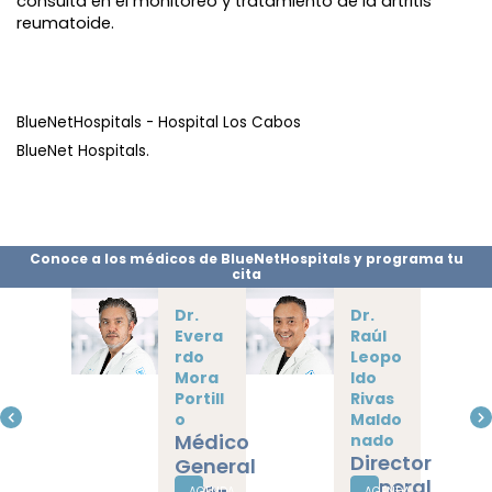
consulta en el monitoreo y tratamiento de la artritis
reumatoide.
BlueNetHospitals - Hospital Los Cabos
BlueNet Hospitals.
Conoce a los médicos de BlueNetHospitals y programa tu
cita
Dr.
Dr.
Jesús
Daniel
Solé
Omar
Camp
Rodrí
oy
guez
Médico
Pérez
Cardiólogo
General
AGENDA
AGENDA
Médico
(Pre-
AHORA
AHORA
Internista