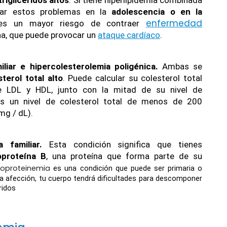
llar estos problem
as en la 
adolescencia o en la 
enfermedad
nes un mayor riesgo de contraer 
a, que puede provocar un 
ataque cardíaco
.
iliar e hipercolesterolemia poligénica.
 Ambas se 
sterol total alto
. Puede calcular su colesterol total 
 LDL y HDL, junto con la mitad de su nivel de 
 es un nivel de colesterol total de menos de 200 
mg / dL).
a familiar.
 Esta condición significa que tienes 
oproteína B
, una proteína que forma parte de su 
ipoproteinemia
 es una condición que puede ser primaria o 
ta afección, tu cuerpo tendrá dificultades para descomponer 
éridos