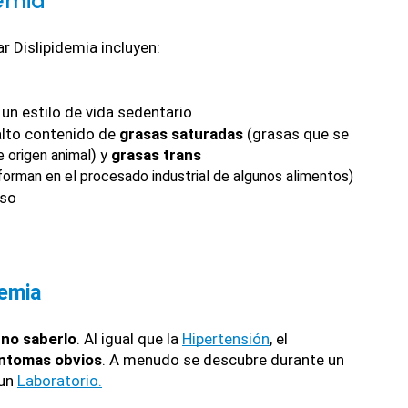
demia
 Dislipidemia incluyen:
r un estilo de vida sedentario
lto contenido de 
grasas saturadas
 (grasas que se 
) y 
grasas trans
e origen animal
forman en el procesado industrial de algunos alimentos)
eso
demia
 no saberlo
. Al igual que la 
Hipertensión
, el 
íntomas obvios
. A menudo se descubre durante un 
un 
Laboratorio
.