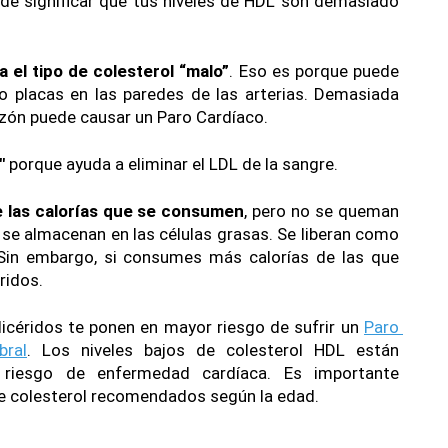
e significar que tus niveles de HDL son demasiado 
 el tipo de colesterol “malo”
. Eso es porque puede 
 placas en las paredes de las arterias. Demasiada 
azón puede causar un 
Paro Cardíaco
.
" 
porque ayuda a eliminar el LDL de la sangre.
de las calorías que se consumen
, pero no se queman 
 se almacenan en las células grasas. Se liberan como 
 Sin embargo, si consumes más calorías de las que 
ridos.
licéridos te ponen en mayor riesgo de sufrir un 
Paro 
bral
. Los niveles bajos de colesterol HDL están 
riesgo de enfermedad cardíaca. Es importante 
 de colesterol recomendados según la edad.