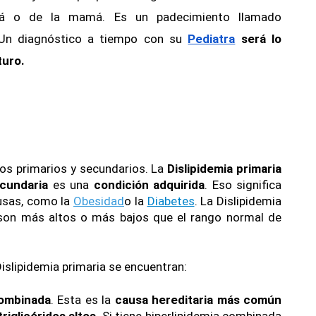
pá o de la mamá. Es un padecimiento llamado 
. Un diagnóstico a tiempo con su 
Pediatra
 será lo 
turo.
pos primarios y secundarios. La 
Dislipidemia primaria 
ecundaria 
es una
 condición adquirida
. Eso significa 
usas, como la 
Obesidad
o la 
Diabetes
. La Dislipidemia 
 son más altos o más bajos que el rango normal de 
Dislipidemia primaria se encuentran:
combinada
. Esta es la 
causa hereditaria más común 
triglicéridos altos
. Si tiene hiperlipidemia combinada 