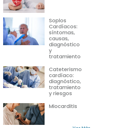
Soplos
Cardíacos:
síntomas,
causas,
diagnóstico
y
tratamiento
Cateterismo
cardíaco:
diagnóstico,
tratamiento
y riesgos
Miocarditis
Ver Más