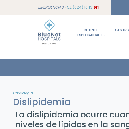
EMERGENCIAS
+52 (624) 1043
911
BLUENET
CENTROS
ESPECIALIDADES
Cardiología
Dislipidemia
La dislipidemia ocurre cua
niveles de lípidos en la san