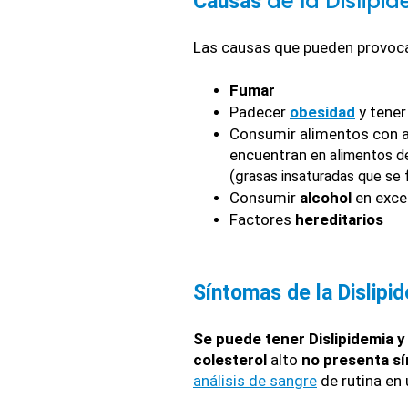
de la Dislipi
Causas 
Las causas que pueden provocar
Fumar
Padecer 
obesidad
 y tene
Consumir alimentos con a
encuentran 
en alimentos d
(g
rasas insaturadas que se 
Consumir 
alcohol 
en exc
Factores 
hereditarios
Síntomas de la Dislipi
Se puede tener Dislipidemia y
colesterol 
alto 
no presenta s
análisis de sangre
 de rutina en 