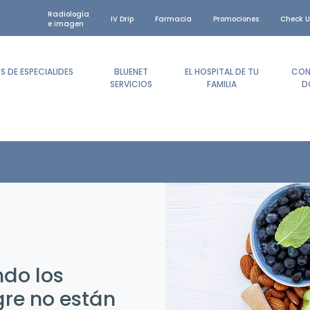
Radiología
IV Drip
Farmacia
Promociones
Check U
e imagen
 DE ESPECIALIDES
BLUENET
EL HOSPITAL DE TU
CON
SERVICIOS
FAMILIA
D
ndo los
gre no están