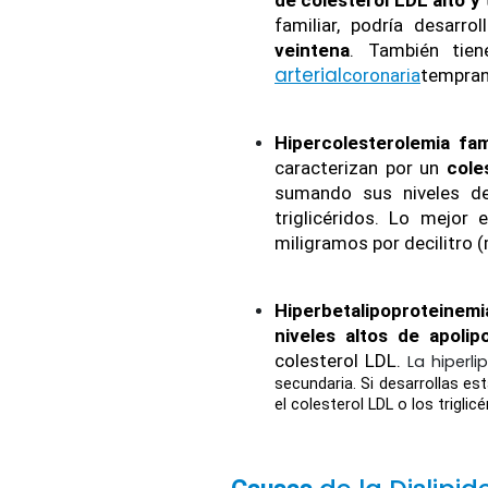
familiar, podría desarro
veintena
. También tie
arterial
coronaria
tempran
Hipercolesterolemia fam
caracterizan por un 
cole
sumando sus niveles de
triglicéridos. Lo mejor
miligramos por decilitro (
Hiperbetalipoproteinemi
niveles altos de apolip
colesterol LDL. 
La hiperl
secundaria. Si desarrollas es
el colesterol LDL o los triglic