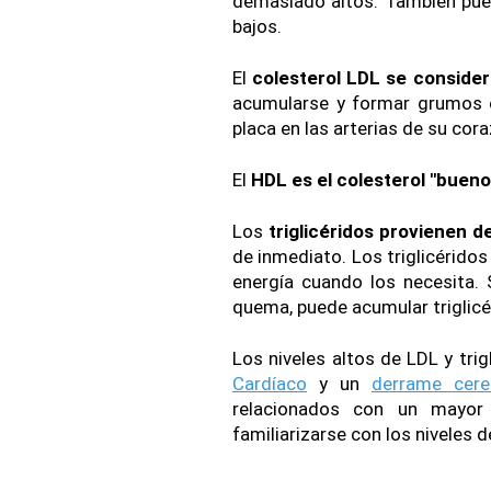
demasiado altos. También pued
bajos.
El 
colesterol LDL se considera
acumularse y formar grumos o
placa en las arterias de su cor
El
 HDL es el colesterol "bueno
Los 
triglicéridos provienen 
de inmediato. Los triglicéridos
energía cuando los necesita.
quema, puede acumular triglicé
Los niveles altos de LDL y trig
Cardíaco
 y un 
derrame cere
relacionados con un mayor 
familiarizarse con los niveles