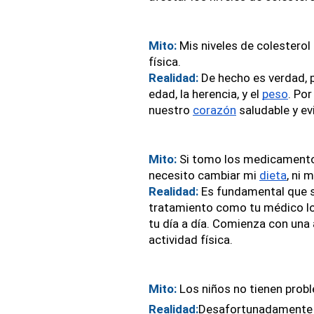
Mito: 
Mis niveles de colesterol
física.
Realidad:
 De hecho es verdad, p
edad, la herencia, y el 
peso
. Po
nuestro 
corazón
 saludable y e
Mito: 
Si tomo los medicamentos 
necesito cambiar mi 
dieta
, ni 
Realidad:
 Es fundamental que si
tratamiento como tu médico lo 
tu día a día. Comienza con una
actividad física.
Mito: 
Los niños no tienen prob
Realidad:
Desafortunadamente sí