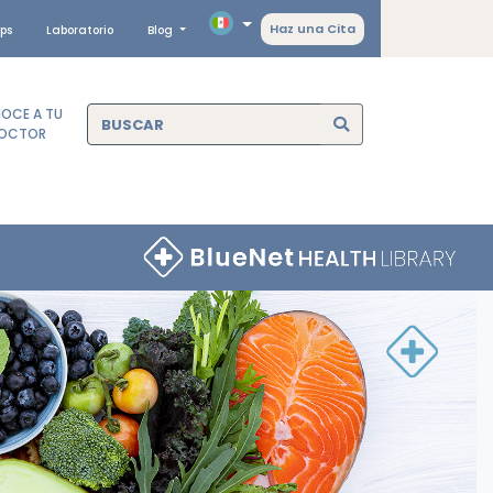
Haz una Cita
ps
Laboratorio
Blog
OCE A TU
OCTOR