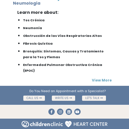
Neumología
Learn more about:
Tos Crónica
Neumonía
Obstrucción de las Vías Respiratorias Altas
Fibrosis Quística
Bronquitis: Síntomas, Causas y Tratamiento
para la Tos y Flemas
Enfermedad Pulmonar Obstructiva Crónica
(EPOC)
View More
Do You Need an Appointment with a Specialist?
CALL US
WRITE US
LET'S TALK