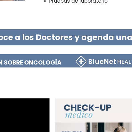
Pruebas de laboratorio
ce a los Doctores y agenda una
N SOBRE ONCOLOGÍA