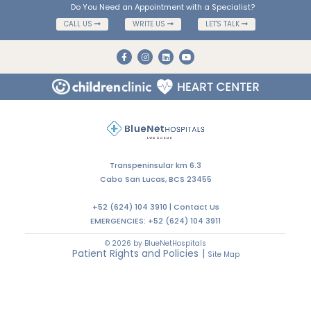
Do You Need an Appointment with a Specialist?
CALL US
WRITE US
LET'S TALK
Transpeninsular km 6.3
Cabo San Lucas, BCS 23455
+52 (624) 104 3910 |
Contact Us
EMERGENCIES:
+52 (624) 104 3911
© 2026 by BlueNetHospitals
Patient Rights and Policies
|
Site Map