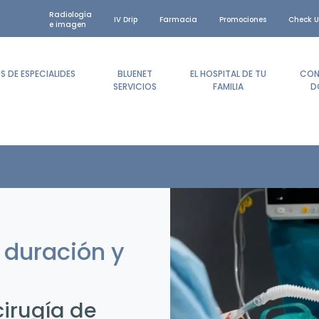
Radiología
IV Drip
Farmacia
Promociones
Check U
e imagen
 DE ESPECIALIDES
BLUENET
EL HOSPITAL DE TU
CON
SERVICIOS
FAMILIA
D
 duración y
cirugía de