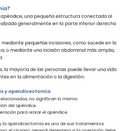
mía?
el apéndice, una pequeña estructura conectada al
localizada generalmente en la parte inferior derecha
e mediante pequeñas incisiones, como sucede en la
, o mediante una incisión abdominal más amplia,
a.
e, la mayoría de las personas puede llevar una vida
s en la alimentación o la digestión.
is
y apendicectomía
lacionados, no significan lo mismo:
ión del apéndice.
eración para retirar el apéndice.
o y la apendicectomía es uno de sus tratamientos.
ma, el cirujano general determina si la operación debe