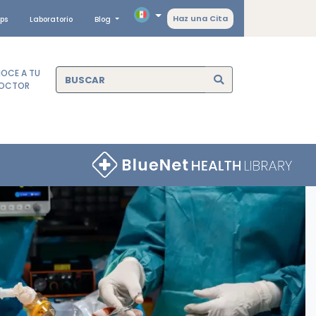
Haz una Cita
ps
Laboratorio
Blog
OCE A TU
OCTOR