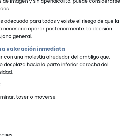
 de imagen y sin apendicolito, puede considerarse
icos.
s adecuada para todos y existe el riesgo de que la
necesario operar posteriormente. La decisión
ujano general.
na valoración inmediata
r con una molestia alrededor del ombligo que,
se desplaza hacia la parte inferior derecha del
idad.
:
minar, toser o moverse.
gases.