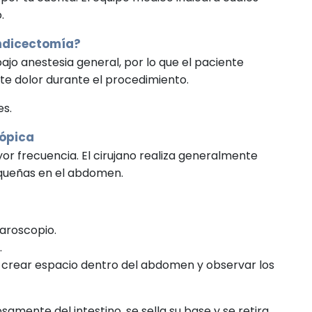
.
ndicectomía?
ajo anestesia general, por lo que el paciente
e dolor durante el procedimiento.
es.
ópica
yor frecuencia. El cirujano realiza generalmente
equeñas en el abdomen.
aroscopio.
.
 crear espacio dentro del abdomen y observar los
amente del intestino, se sella su base y se retira.