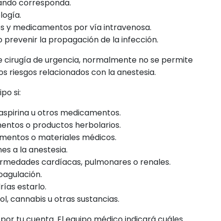
ando corresponda.
logía.
os y medicamentos por vía intravenosa.
o prevenir la propagación de la infección.
le cirugía de urgencia, normalmente no se permite
os riesgos relacionados con la anestesia.
po si:
aspirina u otros medicamentos.
ementos o productos herbolarios.
amentos o materiales médicos.
s a la anestesia.
rmedades cardíacas, pulmonares o renales.
oagulación.
ías estarlo.
, cannabis u otras sustancias.
r tu cuenta. El equipo médico indicará cuáles