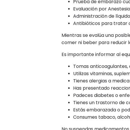
Prueba de embarazo cu
Evaluación por Anestesio
Administración de líquid
Antibióticos para tratar 
Mientras se evalúa una posib
comer ni beber para reducir l
Es importante informar al equi
Tomas anticoagulantes, 
Utilizas vitaminas, supl
Tienes alergias a medic
Has presentado reaccione
Padeces diabetes o enfe
Tienes un trastorno de c
Estás embarazada o podr
Consumes tabaco, alcohol
No suspendas medicamentos po