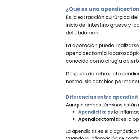
¿Qué es una apendicecto
Es la extracción quirúrgica d
inicio del intestino grueso y 
del abdomen.
La operación puede realizars
apendicectomía laparoscópica
conocida como cirugía abiert
Después de retirar el apéndic
normal sin cambios permanente
Diferencias
entre
apendicit
A
un
que ambos términos están re
Apendicitis
:
es la inflamac
Apendicectomía:
es la op
La apendicitis es el diagnóstic
Cuando la inflamación se confir