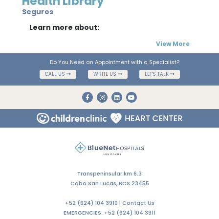
Health Library
Seguros
Learn more about:
View More
Do You Need an Appointment with a Specialist?
CALL US
WRITE US
LET'S TALK
Transpeninsular km 6.3
Cabo San Lucas, BCS 23455
+52 (624) 104 3910 |
Contact Us
EMERGENCIES:
+52 (624) 104 3911