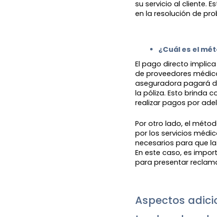
su servicio al cliente. 
en la resolución de pr
¿Cuál es el mé
El pago directo implic
de proveedores médico
aseguradora pagará di
la póliza. Esto brinda
realizar pagos por ade
Por otro lado, el mét
por los servicios médi
necesarios para que la
En este caso, es impor
para presentar reclam
Aspectos adici