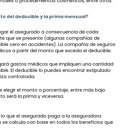
ntales o procedimientos cosméticos, entre otros.
to del deducible y la prima mensual? 
agar el asegurado a consecuencia de cada
te que se presente (algunas compañías de
ible cero en accidentes). La compañía de seguros
cos a partir del monto que exceda el deducible.
gará gastos médicos que impliquen una cantidad
ucible. El deducible lo puedes encontrar estipulado
liza contratada.
 elegir el monto o porcentaje, entre más bajo
to será la prima y viceversa.
za, lo que el asegurado paga a la aseguradora
e se calcula con base en todos los beneficios que