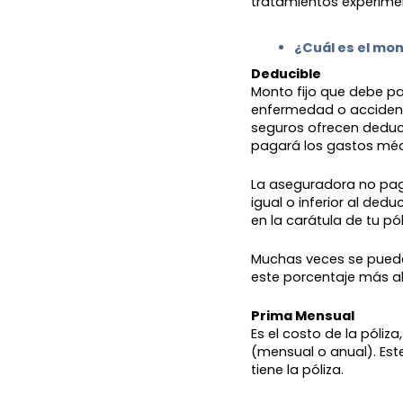
tratamientos experime
¿Cuál es el mon
Deducible
Monto fijo que debe p
enfermedad o acciden
seguros ofrecen deduc
pagará los gastos médi
La aseguradora no pa
igual o inferior al ded
en la carátula de tu pó
Muchas veces se puede
este porcentaje más al
Prima Mensual
Es el costo de la póli
(mensual o anual). Est
tiene la póliza.