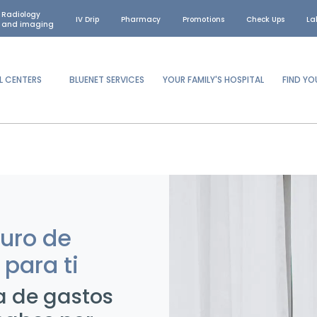
Radiology
IV Drip
Pharmacy
Promotions
Check Ups
La
and imaging
L CENTERS
BLUENET SERVICES
YOUR FAMILY'S HOSPITAL
FIND Y
guro de
para ti
a de gastos