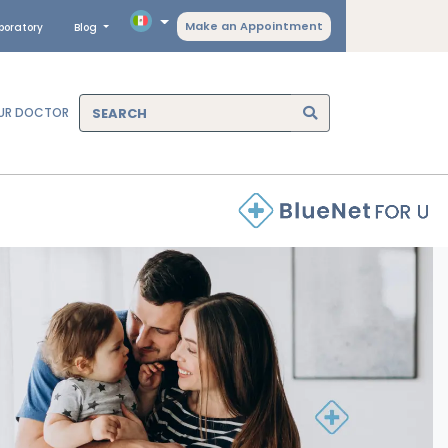
Make an Appointment
boratory
Blog
OUR DOCTOR