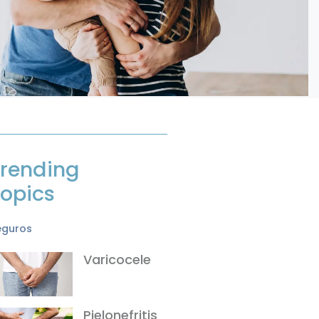
rending
opics
eguros
Varicocele
Pielonefritis