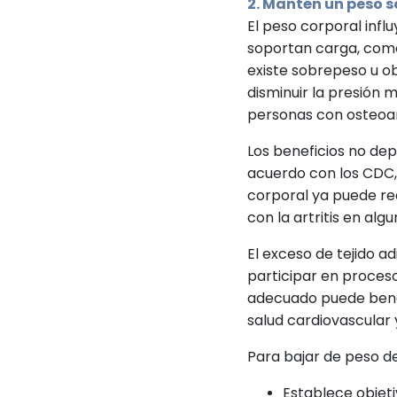
2. Mantén un peso s
El peso corporal infl
soportan carga, como 
existe sobrepeso u 
disminuir la presión 
personas con osteoart
Los beneficios no de
acuerdo con los CDC,
corporal ya puede red
con la artritis en al
El exceso de tejido 
participar en proceso
adecuado puede benef
salud cardiovascular
Para bajar de peso d
Establece objeti