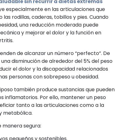
aludable sin recurrir a dietas extremas
uye especialmente en las articulaciones que
las rodillas, caderas, tobillos y pies. Cuando
obesidad, una reducción moderada puede
mecánica y mejorar el dolor y la función en
ritis.
penden de alcanzar un número “perfecto”. De
 una disminución de alrededor del 5% del peso
ucir el dolor y la discapacidad relacionados
gunas personas con sobrepeso u obesidad.
adiposo también produce sustancias que pueden
s inflamatorios. Por ello, mantener un peso
iciar tanto a las articulaciones como a la
 y metabólica.
e manera segura:
vos pequeños y sostenibles.