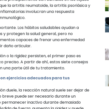
ue la artritis reumatoide, la artritis psoriásica y
nflamatorias involucran una respuesta
inmunológico.
portante. Los hábitos saludables ayudan a
s y protegen la salud general, pero no
camentos capaces de frenar una enfermedad
r daño articular.
ción o la rigidez persisten, el primer paso es
o preciso. A partir de ahí, estos siete consejos
 una parte útil de tu tratamiento.
con ejercicios adecuados para tus
ón duele, la reacción natural suele ser dejar de
 breve puede ser necesario durante un
ro permanecer inactivo durante demasiado
rdida de fuerza, aumenta la rigidez y puede