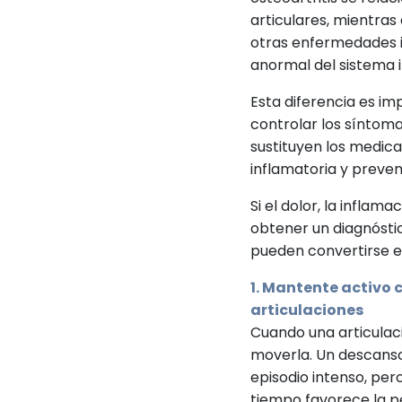
articulares, mientras q
otras enfermedades i
anormal del sistema 
Esta diferencia es im
controlar los síntoma
sustituyen los medi
inflamatoria y preveni
Si el dolor, la inflama
obtener un diagnóstic
pueden convertirse en
1. Mantente activo 
articulaciones
Cuando una articulaci
moverla. Un descanso
episodio intenso, pe
tiempo favorece la pé