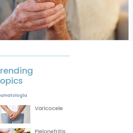
rending
opics
eumatología
Varicocele
Pielonefritis