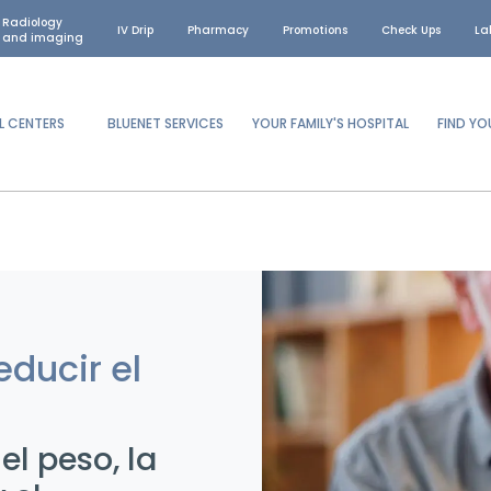
Radiology
IV Drip
Pharmacy
Promotions
Check Ups
La
and imaging
L CENTERS
BLUENET SERVICES
YOUR FAMILY'S HOSPITAL
FIND Y
educir el
el peso, la