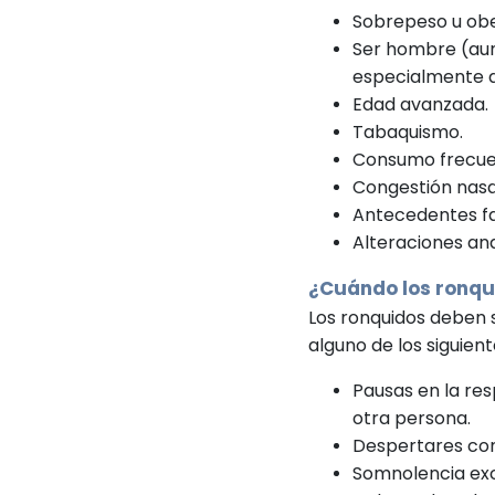
Sobrepeso u obe
Ser hombre (aun
especialmente 
Edad avanzada.
Tabaquismo.
Consumo frecuen
Congestión nasal
Antecedentes fa
Alteraciones ana
¿Cuándo los ronqu
Los ronquidos deben
alguno de los siguien
Pausas en la re
otra persona.
Despertares con
Somnolencia exc