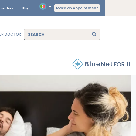
Make an Appointment
boratory
Blog
OUR DOCTOR