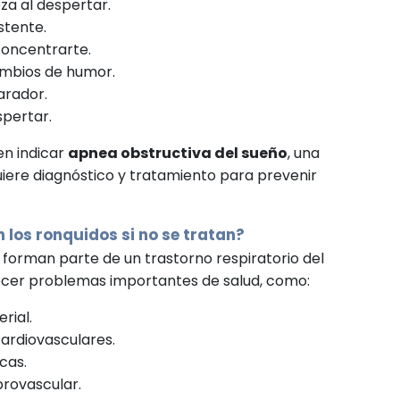
za al despertar.
stente.
concentrarte.
cambios de humor.
arador.
spertar.
en indicar
apnea obstructiva del sueño
, una
ere diagnóstico y tratamiento para prevenir
 los ronquidos si no se tratan?
 forman parte de un trastorno respiratorio del
ecer problemas importantes de salud, como:
rial.
ardiovasculares.
cas.
rovascular.