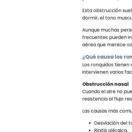
Esta obstrucción suel
dormir, el tono musc
Aunque muchas perso
frecuentes pueden in
aérea que merece val
¿Qué causa los ro
Los ronquidos tienen 
intervienen varios fa
Obstrucción nasal
Cuando el aire no pu
resistencia al flujo re
Las causas más comu
Desviación del t
Rinitis alérgica.