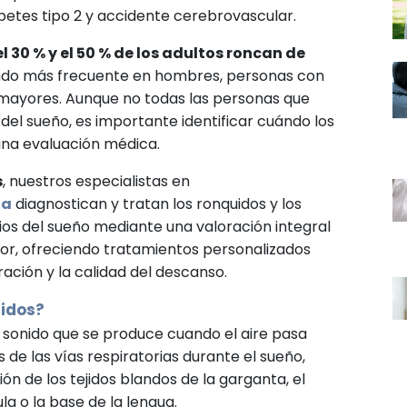
betes tipo 2 y accidente cerebrovascular.
el 30 % y el 50 % de los adultos roncan de
endo más frecuente en hombres, personas con
mayores. Aunque no todas las personas que
el sueño, es importante identificar cuándo los
una evaluación médica.
s
, nuestros especialistas en
ía
diagnostican y tratan los ronquidos y los
ios del sueño mediante una valoración integral
ior, ofreciendo tratamientos personalizados
ración y la calidad del descanso.
uidos?
 sonido que se produce cuando el aire pasa
s de las vías respiratorias durante el sueño,
ón de los tejidos blandos de la garganta, el
la o la base de la lengua.