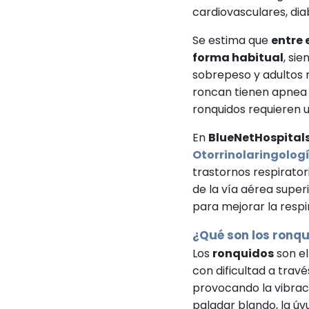
cardiovasculares, dia
Se estima que
entre 
forma habitual
, si
sobrepeso y adultos 
roncan tienen apnea d
ronquidos requieren 
En
BlueNetHospital
Otorrinolaringolog
trastornos respirator
de la vía aérea super
para mejorar la respi
¿Qué son los ronq
Los
ronquidos
son el
con dificultad a travé
provocando la vibraci
paladar blando, la úvu