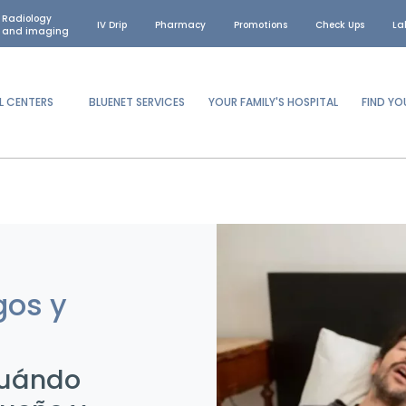
Radiology
IV Drip
Pharmacy
Promotions
Check Ups
La
and imaging
L CENTERS
BLUENET SERVICES
YOUR FAMILY'S HOSPITAL
FIND Y
gos y
cuándo