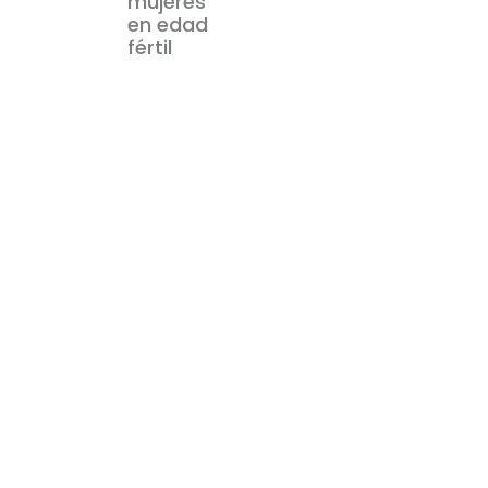
mujeres
en edad
fértil