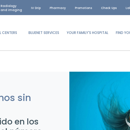
Radiology
IV Drip
Pharmacy
Promotions
Check Ups
La
and imaging
L CENTERS
BLUENET SERVICES
YOUR FAMILY'S HOSPITAL
FIND Y
nos sin
ido en los