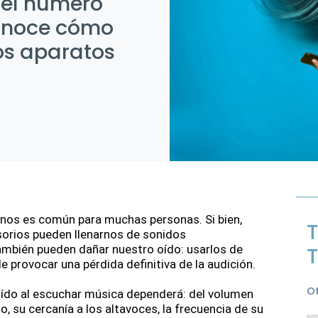
 el número
Conoce cómo
os aparatos
onos es común para muchas personas. Si bien, 
T
rios pueden llenarnos de sonidos 
ambién pueden dañar nuestro oído: usarlos de 
T
 provocar una pérdida definitiva de la audición.
Ot
oído al escuchar música dependerá: del volumen 
, su cercanía a los altavoces, la frecuencia de su 