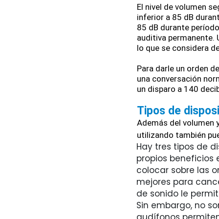
El nivel de volumen s
inferior a 85 dB dura
85 dB durante períod
auditiva permanente. 
lo que se considera d
Para darle un orden d
una conversación norm
un disparo a 140 decib
Tipos de disposi
Además del volumen y 
utilizando también pue
Hay tres tipos de 
propios beneficios 
colocar sobre las o
mejores para cancel
de sonido le permi
Sin embargo, no son
audífonos permiten 