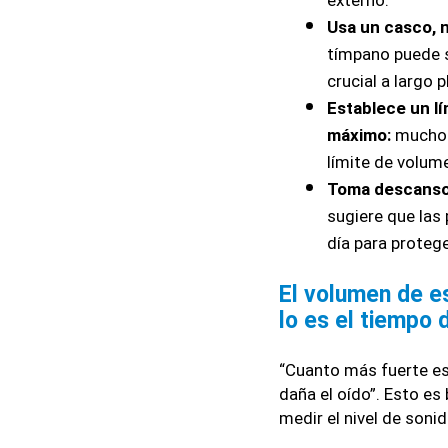
externo.
Usa un casco, n
tímpano puede s
crucial a largo p
Establece un l
máximo:
 muchos
límite de volume
Toma descanso
sugiere que las
día para protege
El volumen de e
lo es el tiempo
“Cuanto más fuerte es 
daña el oído”. Esto es 
medir el nivel de sonid