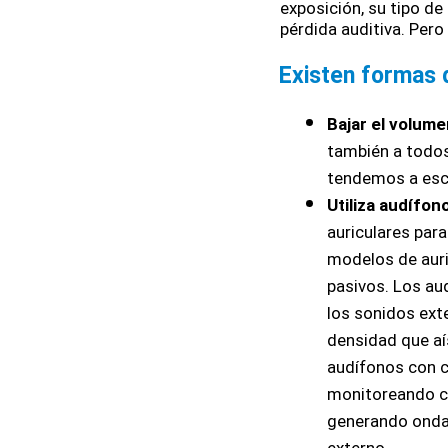
exposición, su tipo de 
pérdida auditiva. Pero
Existen formas 
Bajar el volum
también a todos
tendemos a esc
Utiliza audífon
auriculares par
modelos de auri
pasivos. Los au
los sonidos ext
densidad que aís
audífonos con c
monitoreando co
generando ondas