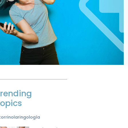
rending
opics
orrinolaringología