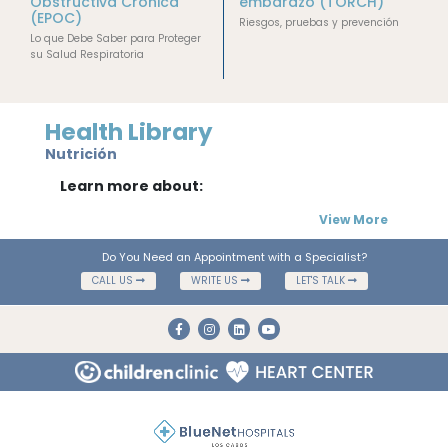
Obstructiva Crónica
embarazo (TORCH)
(EPOC)
Riesgos, pruebas y prevención
Lo que Debe Saber para Proteger
su Salud Respiratoria
Health Library
Nutrición
Learn more about:
View More
Do You Need an Appointment with a Specialist?
CALL US
WRITE US
LET'S TALK