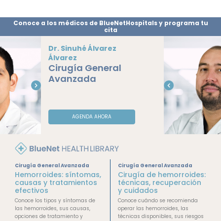
Conoce a los médicos de BlueNetHospitals y programa tu
cita
Dr. Mixtli Martín
Astorga Medina
Cirugía
Gastrointestinal
Cirugía General
AGENDA AHORA
Cirugía General Avanzada
Cirugía General Avanzada
Hemorroides: síntomas,
Cirugía de hemorroides:
causas y tratamientos
técnicas, recuperación
efectivos
y cuidados
Conoce los tipos y síntomas de
Conoce cuándo se recomienda
las hemorroides, sus causas,
operar las hemorroides, las
opciones de tratamiento y
técnicas disponibles, sus riesgos