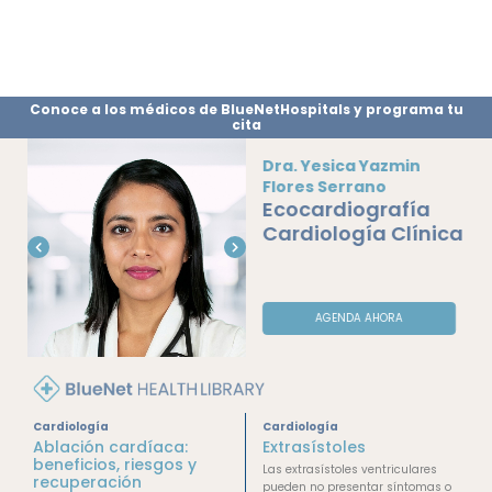
Conoce a los médicos de BlueNetHospitals y programa tu
cita
Dra. Yesica Yazmin
Flores Serrano
Ecocardiografía
Cardiología Clínica
AGENDA AHORA
Cardiología
Cardiología
Ablación cardíaca:
Extrasístoles
beneficios, riesgos y
Las extrasístoles ventriculares
recuperación
pueden no presentar síntomas o