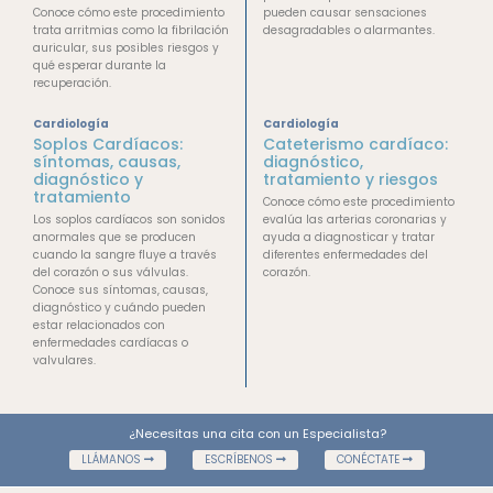
Conoce cómo este procedimiento
pueden causar sensaciones
trata arritmias como la fibrilación
desagradables o alarmantes.
auricular, sus posibles riesgos y
qué esperar durante la
recuperación.
Cardiología
Cardiología
Soplos Cardíacos:
Cateterismo cardíaco:
síntomas, causas,
diagnóstico,
diagnóstico y
tratamiento y riesgos
tratamiento
Conoce cómo este procedimiento
Los soplos cardíacos son sonidos
evalúa las arterias coronarias y
anormales que se producen
ayuda a diagnosticar y tratar
cuando la sangre fluye a través
diferentes enfermedades del
del corazón o sus válvulas.
corazón.
Conoce sus síntomas, causas,
diagnóstico y cuándo pueden
estar relacionados con
enfermedades cardíacas o
valvulares.
¿Necesitas una cita con un Especialista?
LLÁMANOS
ESCRÍBENOS
CONÉCTATE