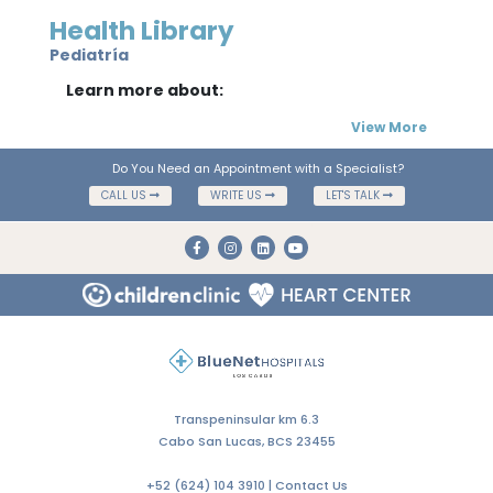
Health Library
Pediatría
Learn more about:
View More
Do You Need an Appointment with a Specialist?
CALL US
WRITE US
LET'S TALK
Transpeninsular km 6.3
Cabo San Lucas, BCS 23455
+52 (624) 104 3910 |
Contact Us