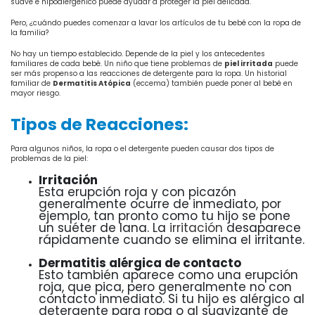
suave e hipoalergénico puede ayudar a proteger la piel delicada.
Pero, ¿cuándo puedes comenzar a lavar los artículos de tu bebé con la ropa de
la familia?
No hay un tiempo establecido. Depende de la piel y los antecedentes
familiares de cada bebé. Un niño que tiene problemas de
piel irritada
puede
ser más propenso a las reacciones de detergente para la ropa. Un historial
familiar de
Dermatitis Atópica
(eccema) también puede poner al bebé en
mayor riesgo.
Tipos de Reacciones:
Para algunos niños, la ropa o el detergente pueden causar dos tipos de
problemas de la piel:
Irritación
Esta erupción roja y con picazón
generalmente ocurre de inmediato, por
ejemplo, tan pronto como tu hijo se pone
un suéter de lana. La
irritación
desaparece
rápidamente cuando se elimina el irritante.
Dermatitis alérgica de contacto
Esto también aparece como una erupción
roja, que pica, pero generalmente no con
contacto inmediato. Si tu hijo es alérgico al
detergente para ropa o al suavizante de