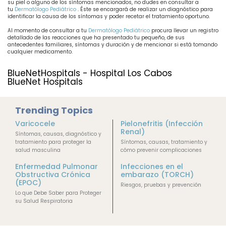
su piel o alguno de los síntomas mencionados, no dudes en consultar a
tu
Dermatólogo Pediátrico
. Éste se encargará de realizar un diagnóstico para
identificar la causa de los síntomas y poder recetar el tratamiento oportuno.
Al momento de consultar a tu
Dermatólogo Pediátrico
procura llevar un registro
detallado de las reacciones que ha presentado tu pequeño, de sus
antecedentes familiares, síntomas y duración y de mencionar si está tomando
cualquier medicamento.
BlueNetHospitals - Hospital Los Cabos 
BlueNet Hospitals
Trending Topics
Varicocele
Pielonefritis (Infección
Renal)
Síntomas, causas, diagnóstico y
tratamiento para proteger la
Síntomas, causas, tratamiento y
salud masculina
cómo prevenir complicaciones
Enfermedad Pulmonar
Infecciones en el
Obstructiva Crónica
embarazo (TORCH)
(EPOC)
Riesgos, pruebas y prevención
Lo que Debe Saber para Proteger
su Salud Respiratoria