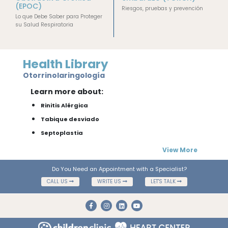
(EPOC)
Riesgos, pruebas y prevención
Lo que Debe Saber para Proteger
su Salud Respiratoria
Health Library
Otorrinolaringología
Learn more about:
Rinitis Alérgica
Tabique desviado
Septoplastia
View More
Do You Need an Appointment with a Specialist?
CALL US
WRITE US
LET'S TALK