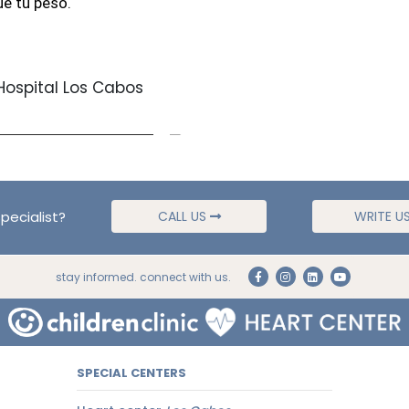
ue tu peso.
Hospital Los Cabos
pecialist?
CALL US
WRITE U
stay informed. connect with us.
SPECIAL CENTERS