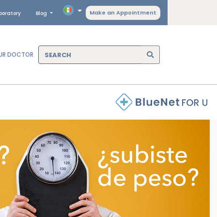
Make an Appointment
boratory
Blog
OUR DOCTOR