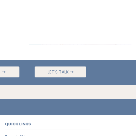
S
LET'S TALK
QUICK LINKS