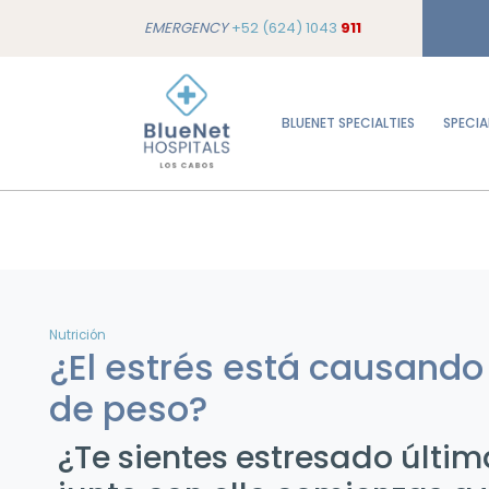
EMERGENCY
+52 (624) 1043
911
BLUENET SPECIALTIES
SPECIA
Nutrición
¿El estrés está causand
de peso?
¿Te sientes estresado últi