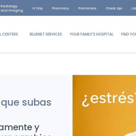
Radiology
IV Drip
Pharmacy
Promotions
Check Ups
La
and imaging
L CENTERS
BLUENET SERVICES
YOUR FAMILY'S HOSPITAL
FIND Y
o que subas
mamente y