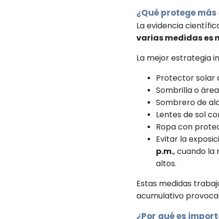
¿Qué protege más 
La evidencia científi
varias medidas es m
La mejor estrategia i
Protector solar
Sombrilla o áre
Sombrero de al
Lentes de sol co
Ropa con protecc
Evitar la exposi
p.m.
, cuando la
altos.
Estas medidas trabaj
acumulativo provocad
¿Por qué es import