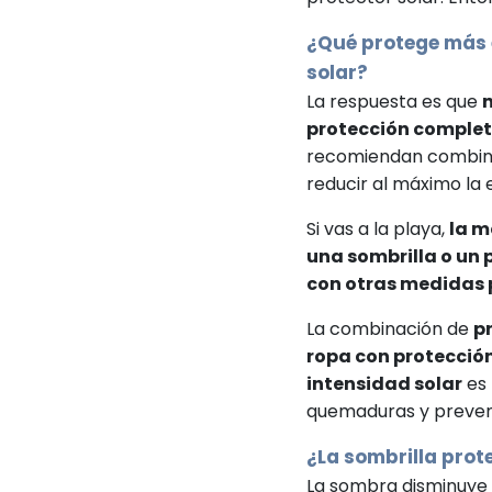
¿Qué protege más e
solar?
La respuesta es que
protección completa
recomiendan combina
reducir al máximo la 
Si vas a la playa,
la m
una sombrilla o un p
con otras medidas 
La combinación de
p
ropa con protección
intensidad solar
es 
quemaduras y prevenir
¿La sombrilla prot
La sombra disminuye l