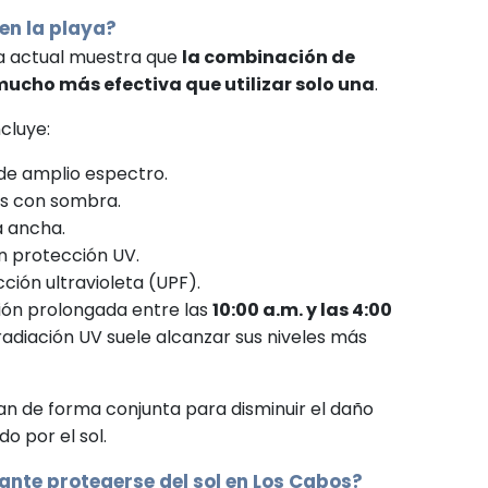
en la playa?
ca actual muestra que
la combinación de
ucho más efectiva que utilizar solo una
.
ncluye:
 de amplio espectro.
as con sombra.
a ancha.
n protección UV.
ión ultravioleta (UPF).
ción prolongada entre las
10:00 a.m. y las 4:00
 radiación UV suele alcanzar sus niveles más
an de forma conjunta para disminuir el daño
o por el sol.
ante protegerse del sol en Los Cabos?