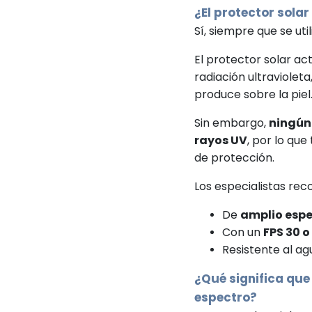
¿El protector sola
Sí, siempre que se ut
El protector solar ac
radiación ultraviolet
produce sobre la piel
Sin embargo,
ningún 
rayos UV
, por lo qu
de protección.
Los especialistas rec
De
amplio esp
Con un
FPS 30 o
Resistente al a
¿Qué significa que
espectro?