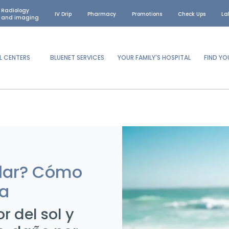
Radiology
IV Drip
Pharmacy
Promotions
Check Ups
La
and imaging
L CENTERS
BLUENET SERVICES
YOUR FAMILY'S HOSPITAL
FIND Y
olar? Cómo
ya
 del sol y