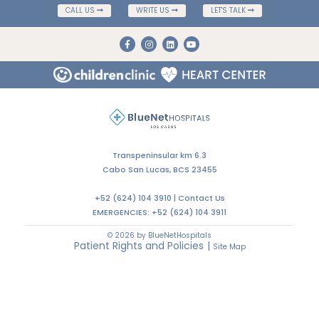
CALL US
WRITE US
LET'S TALK
Transpeninsular km 6.3
Cabo San Lucas, BCS 23455
+52 (624) 104 3910 |
Contact Us
EMERGENCIES:
+52 (624) 104 3911
© 2026 by BlueNetHospitals
Patient Rights and Policies
|
Site Map