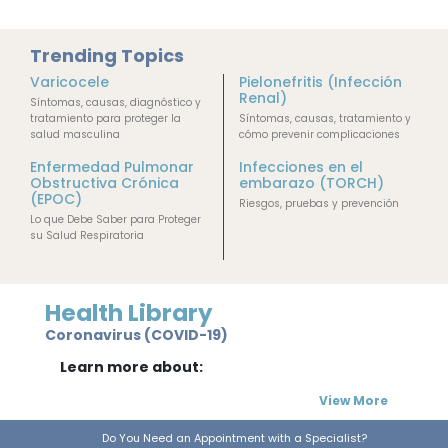
Trending Topics
Varicocele
Pielonefritis (Infección
Renal)
Síntomas, causas, diagnóstico y
tratamiento para proteger la
Síntomas, causas, tratamiento y
salud masculina
cómo prevenir complicaciones
Enfermedad Pulmonar
Infecciones en el
Obstructiva Crónica
embarazo (TORCH)
(EPOC)
Riesgos, pruebas y prevención
Lo que Debe Saber para Proteger
su Salud Respiratoria
Health Library
Coronavirus (COVID-19)
Learn more about:
View More
Do You Need an Appointment with a Specialist?