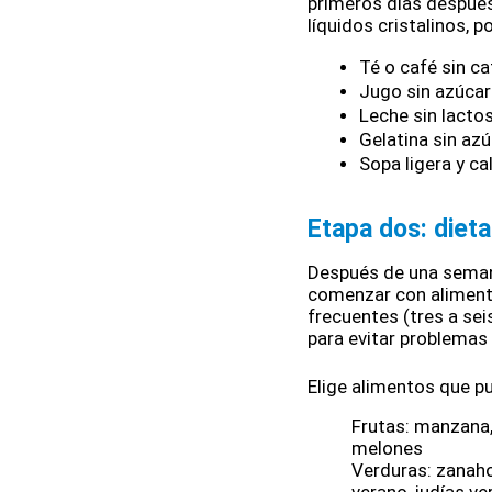
primeros días después 
líquidos cristalinos, 
Té o café sin ca
Jugo sin azúcar
Leche sin lacto
Gelatina sin az
Sopa ligera y ca
Etapa dos: dieta
Después de una semana
comenzar con aliment
frecuentes (tres a se
para evitar problemas
Elige alimentos que p
Frutas: manzana, 
melones
Verduras: zanaho