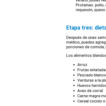
verano, judías ve
Proteínas: pollo,
requesón, queso 
Etapa tres: diet
Después de unas seman
médico, puedes agrega
porciones de comida, 
Los alimentos blandos
Arroz
Frutas enlatadas
Pescado blanco
Verduras a la pl
Huevos hervido
Aves de corral
Carne magra mo
Cereal cocido o