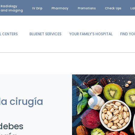
Radiology
IV Drip
Pharmacy
Promotions
Check Ups
La
and imaging
L CENTERS
BLUENET SERVICES
YOUR FAMILY'S HOSPITAL
FIND Y
a cirugía
debes