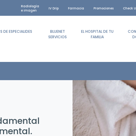
Radiología
IV Drip
Farmacia
Promociones
Check U
e imagen
 DE ESPECIALIDES
BLUENET
EL HOSPITAL DE TU
CON
SERVICIOS
FAMILIA
D
damental
 mental.