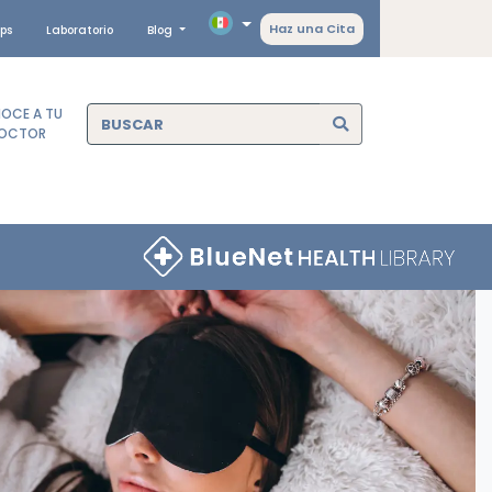
Haz una Cita
ps
Laboratorio
Blog
OCE A TU
OCTOR