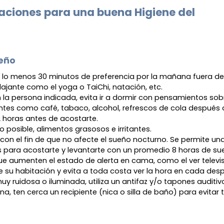
ciones para una buena Higiene del
ueño
por lo menos 30 minutos de preferencia por la mañana fuera de 
elajante como el yoga o TaiChi, natación, etc.
 la persona indicada, evita ir a dormir con pensamientos sob
antes como café, tabaco, alcohol, refrescos de cola después 
 2 horas antes de acostarte.
lo posible, alimentos grasosos e irritantes.
ía, con el fin de que no afecte el sueño nocturno. Se permite 
s para acostarte y levantarte con un promedio 8 horas de s
ue aumenten el estado de alerta en cama, como el ver televisi
 de su habitación y evita a toda costa ver la hora en cada de
uy ruidosa o iluminada, utiliza un antifaz y/o tapones auditiv
na, ten cerca un recipiente (nica o silla de baño) para evitar