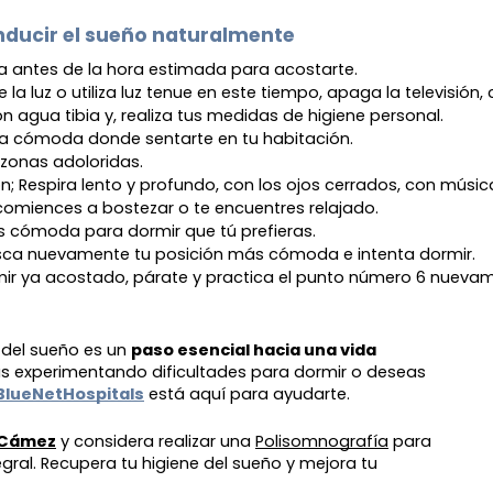
ducir el sueño naturalmente
ora antes de la hora estimada para acostarte.
 la luz o utiliza luz tenue en este tiempo, apaga la televisió
n agua tibia y, realiza tus medidas de higiene personal.
lla cómoda donde sentarte en tu habitación.
 zonas adoloridas.
ión; Respira lento y profundo, con los ojos cerrados, con música
miences a bostezar o te encuentres relajado.
s cómoda para dormir que tú prefieras.
usca nuevamente tu posición más cómoda e intenta dormir.
ir ya acostado, párate y practica el punto número 6 nueva
 del sueño es un
paso esencial hacia una vida
tás experimentando dificultades para dormir o deseas
BlueNetHospitals
está aquí para ayudarte.
 Cámez
y considera realizar una
Polisomnografía
para
gral. Recupera tu higiene del sueño y mejora tu