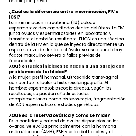
oncológico previo.
¿Cuál es la diferencia entre inseminación, FIV e
ICSI?
La inseminación intrauterina (IIU) coloca
espermatozoides capacitados dentro del útero. La FIV
junta óvulos y espermatozoides en laboratorio y
transfiere el embrión resultante. El ICSI es una técnica
dentro de la FIV en la que se inyecta directamente un
espermatozoide dentro del óvulo; se usa cuando hay
factor masculino severo o fallas previas de
fecundación.
¿Qué estudios iniciales se hacen a una pareja con
problemas de fertilidad?
A la mujer: perfil hormonal, ultrasonido transvaginal
con conteo folicular e histerosalpingografía. Al
hombre: espermatobioscopía directa. Según los
resultados, se pueden añadir estudios
complementarios como histeroscopia, fragmentación
de ADN espermático o estudios genéticos.
¿Qué es la reserva ovárica y cómo se mide?
Es la cantidad y calidad de óvulos disponibles en los
ovarios. Se evalúa principalmente con la hormona
antimülleriana (AMH), FSH y estradiol basales y el