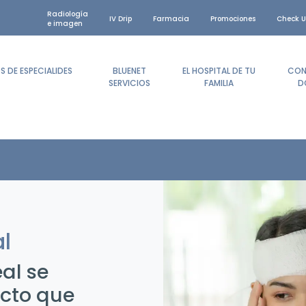
Radiología
IV Drip
Farmacia
Promociones
Check U
e imagen
 DE ESPECIALIDES
BLUENET
EL HOSPITAL DE TU
CON
SERVICIOS
FAMILIA
D
l
al se
acto que