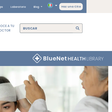
Haz una Cita
ps
Laboratorio
Blog
OCE A TU
OCTOR