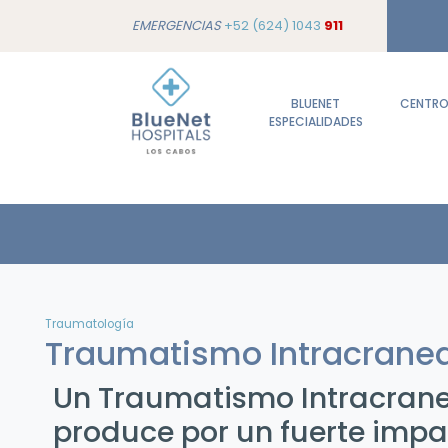
EMERGENCIAS
+52 (624) 1043
911
BLUENET
CENTROS
ESPECIALIDADES
Traumatología
Traumatismo Intracranea
Un Traumatismo Intracrane
produce por un fuerte imp