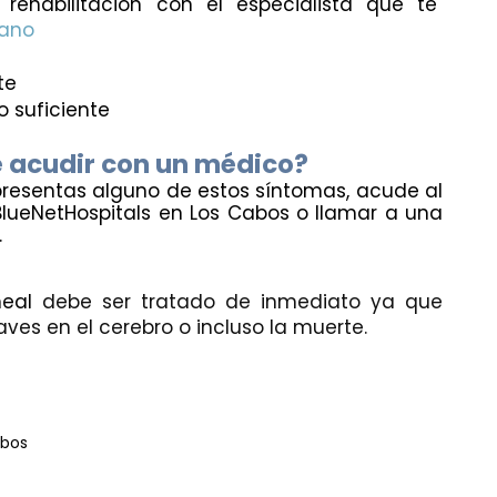
rehabilitación con el especialista que te 
jano
te
 suficiente
 acudir con un médico?
 presentas alguno de estos síntomas, acude al 
 de BlueNetHospitals en Los Cabos o llamar a una 
.
eal 
debe ser tratado de inmediato ya que 
es en el cerebro o incluso la muerte.
abos 