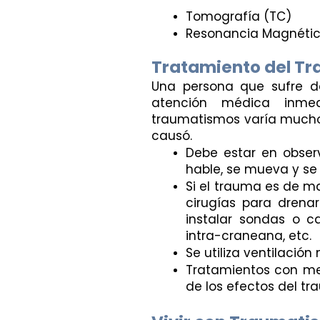
Tomografía (TC)
Resonancia Magnétic
Tratamiento del Tr
Una persona que sufre de
atención médica inmed
traumatismos varía mucho 
causó.
Debe estar en observ
hable, se mueva y se
Si el trauma es de m
cirugías para drena
instalar sondas o c
intra-craneana, etc.
Se utiliza ventilación
Tratamientos con med
de los efectos del t