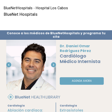
BlueNetHospitals - Hospital Los Cabos 
BlueNet Hospitals
Conoce a los médicos de BlueNetHospitals y programa tu
cita
Dra. Yesica Yazmi
Flores Serrano
Ecocardiograf
AGENDA AHORA
sta
Cardiología Cl
Cardiología
Cardiología
Ablación cardíaca:
Extrasístoles