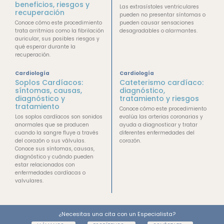
beneficios, riesgos y
Las extrasístoles ventriculares
recuperación
pueden no presentar síntomas o
Conoce cómo este procedimiento
pueden causar sensaciones
trata arritmias como la fibrilación
desagradables o alarmantes.
auricular, sus posibles riesgos y
qué esperar durante la
recuperación.
Cardiología
Cardiología
Soplos Cardíacos:
Cateterismo cardíaco:
síntomas, causas,
diagnóstico,
diagnóstico y
tratamiento y riesgos
tratamiento
Conoce cómo este procedimiento
Los soplos cardíacos son sonidos
evalúa las arterias coronarias y
anormales que se producen
ayuda a diagnosticar y tratar
cuando la sangre fluye a través
diferentes enfermedades del
del corazón o sus válvulas.
corazón.
Conoce sus síntomas, causas,
diagnóstico y cuándo pueden
estar relacionados con
enfermedades cardíacas o
valvulares.
¿Necesitas una cita con un Especialista?