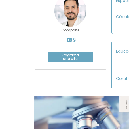
Especi
Cédul
Comparte
Educa
Programa
una cita
Certif