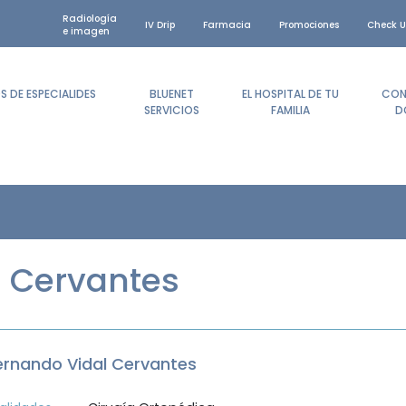
Radiología
IV Drip
Farmacia
Promociones
Check U
e imagen
 DE ESPECIALIDES
BLUENET
EL HOSPITAL DE TU
CON
SERVICIOS
FAMILIA
D
l Cervantes
Fernando Vidal Cervantes